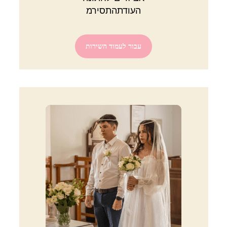
העודתהתסירמ
עבור לעמוד השירות