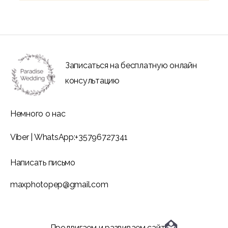
Записаться на бесплатную онлайн
консультацию
Немного о нас
Viber
|
WhatsApp:
+35796727341
Написать письмо
maxphotopep@gmail.com
Продвигаем и развиваем сайт