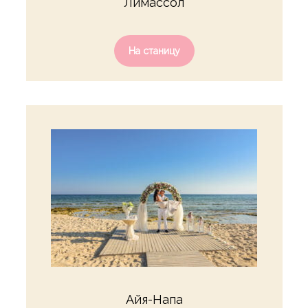
Лимассол
На станицу
Айя-Напа